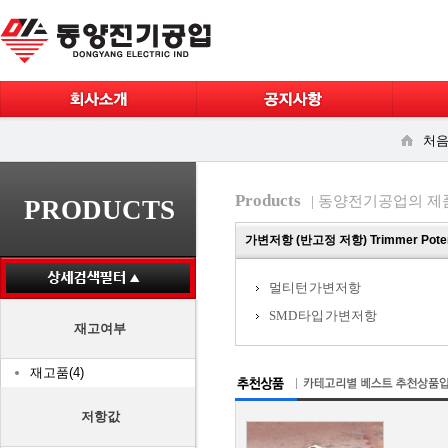
처음
Products
| 동양전기공업의 제
PRODUCTS
가변저항 (반고정 저항) Trimmer Poten
멀티턴 가변저항
SMD 타입 가변저항
재고여부
재고품(4)
저항값