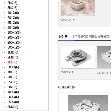
2kΩ(6)
5kΩ(6)
10kΩ(6)
20kΩ(6)
GV4 시리즈
25kΩ(0)
50kΩ(6)
100kΩ(6)
200kΩ(6)
250kΩ(0)
500kΩ(6)
1MΩ(6)
2MΩ(3)
1kΩ(6)
500Ω(6)
10Ω(2)
TMC2K2J
3313J시리
20Ω(2)
25Ω(0)
6 Results
50Ω(3)
100Ω(6)
200Ω(6)
250Ω(0)
5MΩ(0)