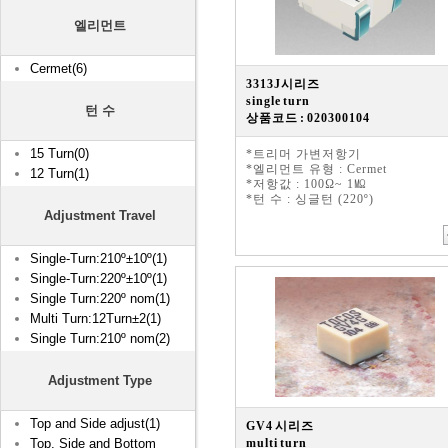
엘리먼트
Cermet(6)
3313J시리즈
single turn
턴 수
상품코드 : 020300104
15 Turn(0)
*트리머 가변저항기
*엘리먼트 유형 : Cermet
12 Turn(1)
*저항값 : 100Ω~ 1㏁
*턴 수 : 싱글턴 (220º)
Adjustment Travel
Single-Turn:210º±10º(1)
Single-Turn:220º±10º(1)
Single Turn:220º nom(1)
Multi Turn:12Turn±2(1)
Single Turn:210º nom(2)
Adjustment Type
Top and Side adjust(1)
GV4 시리즈
Top, Side and Bottom
multi turn