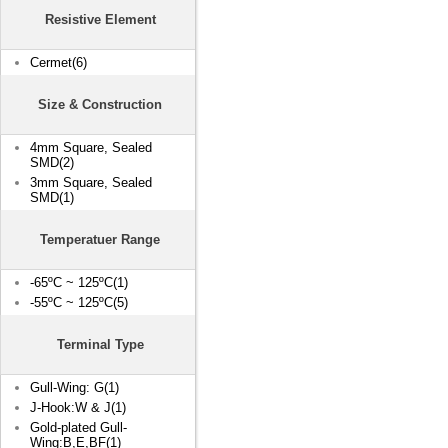
Resistive Element
Cermet(6)
Size & Construction
4mm Square, Sealed
SMD(2)
3mm Square, Sealed
SMD(1)
Temperatuer Range
-65ºC ~ 125ºC(1)
-55ºC ~ 125ºC(5)
Terminal Type
Gull-Wing: G(1)
J-Hook:W & J(1)
Gold-plated Gull-
Wing:B,E,BF(1)