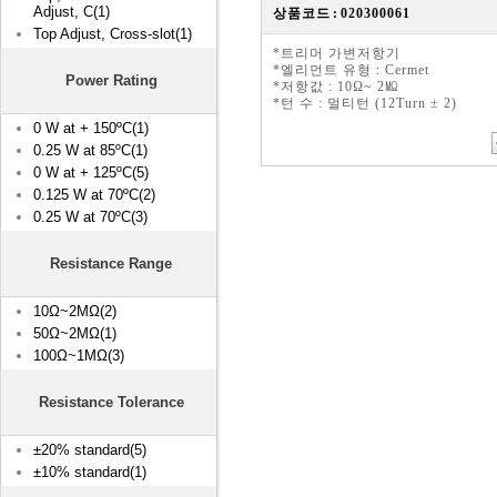
Adjust, C(1)
상품코드 : 020300061
Top Adjust, Cross-slot(1)
*트리머 가변저항기
*엘리먼트 유형 : Cermet
Power Rating
*저항값 : 10Ω~ 2㏁
*턴 수 : 멀티턴 (12Turn ± 2)
0 W at + 150ºC(1)
0.25 W at 85ºC(1)
0 W at + 125ºC(5)
0.125 W at 70ºC(2)
0.25 W at 70ºC(3)
Resistance Range
10Ω~2MΩ(2)
50Ω~2MΩ(1)
100Ω~1MΩ(3)
Resistance Tolerance
±20% standard(5)
±10% standard(1)