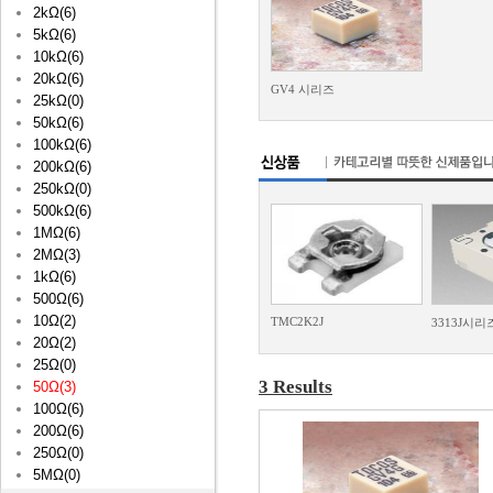
2kΩ(6)
5kΩ(6)
10kΩ(6)
20kΩ(6)
GV4 시리즈
25kΩ(0)
50kΩ(6)
100kΩ(6)
200kΩ(6)
250kΩ(0)
500kΩ(6)
1MΩ(6)
2MΩ(3)
1kΩ(6)
500Ω(6)
10Ω(2)
TMC2K2J
3313J시리
20Ω(2)
25Ω(0)
3 Results
50Ω(3)
100Ω(6)
200Ω(6)
250Ω(0)
5MΩ(0)