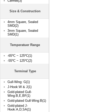
Cermet(3)
Size & Construction
4mm Square, Sealed
SMD(2)
3mm Square, Sealed
SMD(1)
Temperatuer Range
-65ºC ~ 125ºC(1)
-55ºC ~ 125ºC(2)
Terminal Type
Gull-Wing: G(1)
J-Hook:W & J(1)
Gold-plated Gull-
Wing:B,E,BF(1)
Gold-plated Gull-Wing:B(1)
Gold-plated J-
Hook:A,D,SA(1)