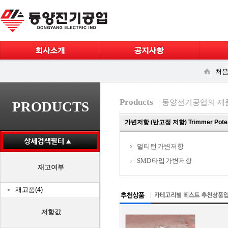
처음
Products
| 동양전기공업의 제
PRODUCTS
가변저항 (반고정 저항) Trimmer Poten
멀티턴 가변저항
SMD 타입 가변저항
재고여부
재고품(4)
저항값