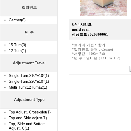
엘리먼트
Cermet(6)
GV4 시리즈
multi turn
턴 수
상품코드 : 020300061
15 Turn(0)
*트리머 가변저항기
*엘리먼트 유형 : Cermet
12 Turn(1)
*저항값 : 10Ω~ 2㏁
*턴 수 : 멀티턴 (12Turn ± 2)
Adjustment Travel
Single-Turn:210º±10º(1)
Single-Turn:220º±10º(1)
Multi Turn:12Turn±2(1)
Adjustment Type
Top Adjust, Cross-slot(1)
Top and Side adjust(1)
Top, Side and Bottom
Adjust, C(1)