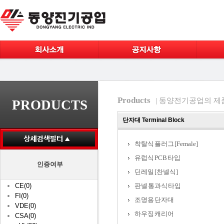
Products
| 동양전기공업의 제
PRODUCTS
단자대 Terminal Block
착탈식 플러그 [Female]
유럽식 PCB 타입
인증여부
딘레일 [찬넬식]
CE(0)
판넬 통과식 타입
FI(0)
조명용 단자대
VDE(0)
하우징 캐리어
CSA(0)