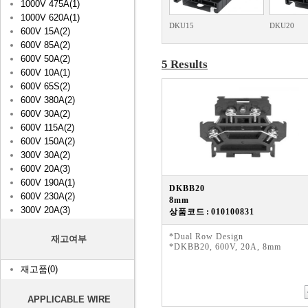
1000V 475A(1)
1000V 620A(1)
DKU15
DKU20
600V 15A(2)
600V 85A(2)
600V 50A(2)
5 Results
600V 10A(1)
600V 65S(2)
600V 380A(2)
600V 30A(2)
600V 115A(2)
600V 150A(2)
300V 30A(2)
600V 20A(3)
600V 190A(1)
DKBB20
600V 230A(2)
8mm
300V 20A(3)
상품코드 : 010100831
*Dual Row Design
재고여부
*DKBB20, 600V, 20A, 8mm
재고품(0)
APPLICABLE WIRE