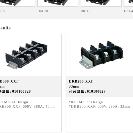
U15
DKU20
DKU30
DKU4
sults
B300-XXP
DKB200-XXP
mm
33mm
코드 : 010100828
상품코드 : 010100827
il Mount Design
*Rail Mount Design
KB300-XXP, 600V, 380A, 45mm
*DKB200-XXP, 600V, 230A, 33mm