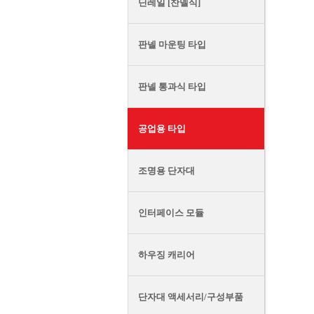
딘레일 [찬넬식]
판넬 마운팅 타입
판넬 통과식 타입
공업용 타입
조명용 단자대
인터페이스 모듈
하우징 캐리어
단자대 액세서리/구성부품