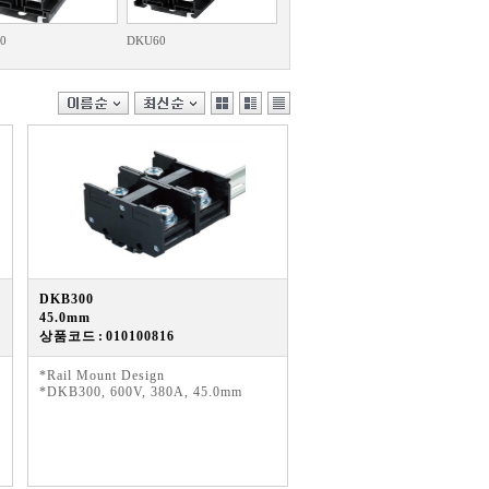
0
DKU60
DKB300
45.0mm
상품코드 : 010100816
*Rail Mount Design
*DKB300, 600V, 380A, 45.0mm