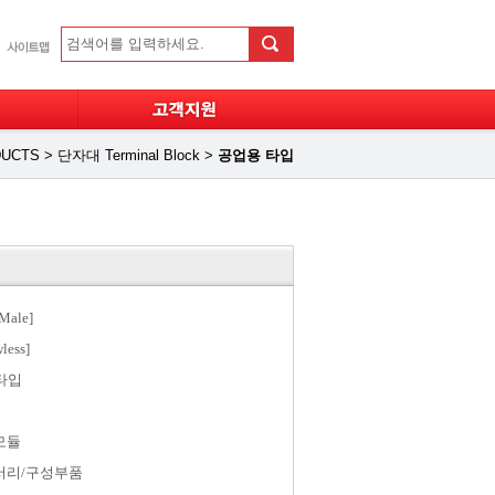
UCTS
>
단자대 Terminal Block
>
공업용 타입
ale]
less]
타입
모듈
서리/구성부품