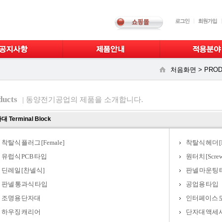
처음화면 >
PROD
ducts
| 동양전기공업의 제품을 소개합니다.
 Terminal Block
착탈식 플러그 [Female]
착탈식 헤더 [M
유럽식 PCB 타입
원터치 [Screw
딘레일 [찬넬식]
판넬 마운팅 
판넬 통과식 타입
공업용 타입
조명용 단자대
인터페이스 
하우징 캐리어
단자대 액세