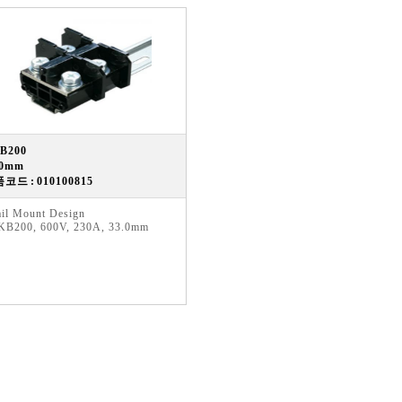
B200
.0mm
코드 : 010100815
il Mount Design
KB200, 600V, 230A, 33.0mm