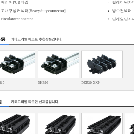
배리어 PCB 타입
릴레이 단자
고내구성 커넥터[Heavy duty connector]
방수컨넥터
circulator connector
딘레일 단자대(Di
B10
DKB20
DKB20-XXP