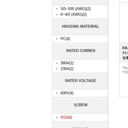
3/0~500 (AWG)(2)
8~4/0 (AWG)(2)
HOUSING MATERIAL
PC(4)
DK
RATED CURREN
33
상품
380A(2)
*Ra
230A(2)
*D
RATED VOLTAGE
600V(4)
SCREW
M10(4)