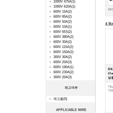
1000V 475A(1)
1000V 620A(1)
DK
600V 15A(2)
600V 85A(2)
600V 50A(2)
4 Re
600V 10A(1)
600V 65S(2)
600V 380A(2)
600V 30A(2)
600V 115A(2)
600V 150A(2)
300V 30A(2)
600V 20A(3)
600V 190A(1)
DK
600V 230A(2)
45
300V 20A(3)
상품
*Ra
재고여부
*D
재고품(0)
APPLICABLE WIRE