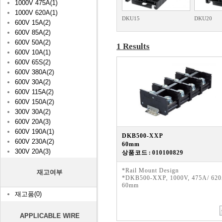
1000V 475A(1)
1000V 620A(1)
DKU15
DKU20
600V 15A(2)
600V 85A(2)
600V 50A(2)
1 Results
600V 10A(1)
600V 65S(2)
600V 380A(2)
600V 30A(2)
600V 115A(2)
600V 150A(2)
300V 30A(2)
600V 20A(3)
600V 190A(1)
DKB500-XXP
600V 230A(2)
60mm
300V 20A(3)
상품코드 : 010100829
*Rail Mount Design
재고여부
*DKB500-XXP, 1000V, 475A/ 620
60mm
재고품(0)
APPLICABLE WIRE