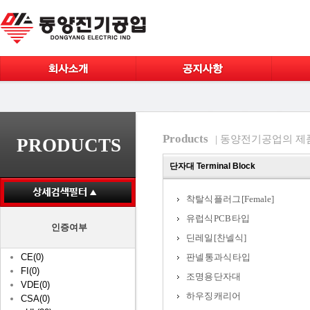
Products
| 동양전기공업의 제
PRODUCTS
단자대 Terminal Block
착탈식 플러그 [Female]
유럽식 PCB 타입
인증여부
딘레일 [찬넬식]
CE(0)
판넬 통과식 타입
FI(0)
조명용 단자대
VDE(0)
하우징 캐리어
CSA(0)