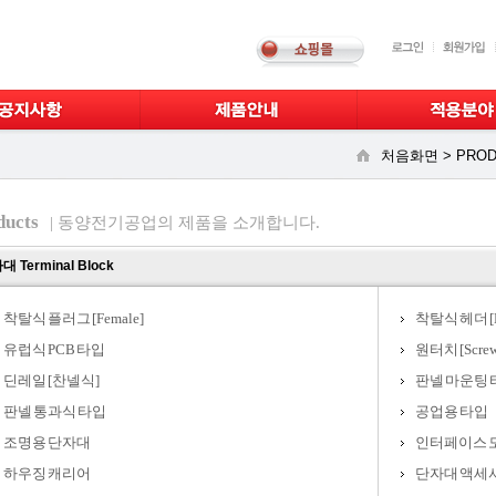
처음화면 >
PROD
ducts
| 동양전기공업의 제품을 소개합니다.
 Terminal Block
착탈식 플러그 [Female]
착탈식 헤더 [M
유럽식 PCB 타입
원터치 [Screw
딘레일 [찬넬식]
판넬 마운팅 
판넬 통과식 타입
공업용 타입
조명용 단자대
인터페이스 
하우징 캐리어
단자대 액세