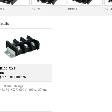
U15
DKU20
DKU30
DKU4
sults
B150-XXP
mm
코드 : 010100826
il Mount Design
KB150-XXP, 600V, 190A, 27mm