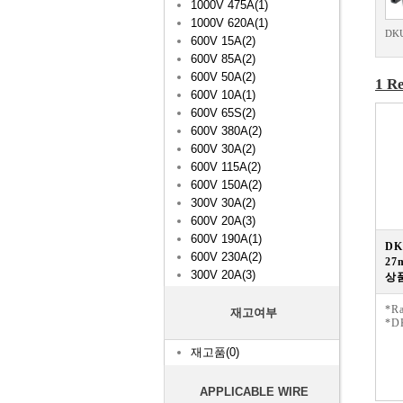
1000V 475A(1)
1000V 620A(1)
DK
600V 15A(2)
600V 85A(2)
600V 50A(2)
1 Re
600V 10A(1)
600V 65S(2)
600V 380A(2)
600V 30A(2)
600V 115A(2)
600V 150A(2)
300V 30A(2)
600V 20A(3)
600V 190A(1)
DK
600V 230A(2)
27
300V 20A(3)
상품
*Ra
재고여부
*D
재고품(0)
APPLICABLE WIRE