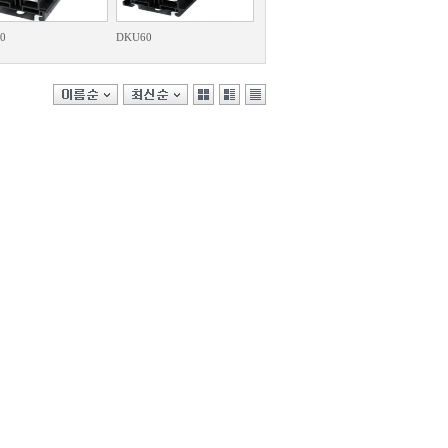
0
DKU60