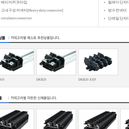
배리어 PCB 타입
릴레이 단자
고내구성 커넥터[Heavy duty connector]
방수컨넥터
circulator connector
딘레일 단자대(Di
B10
DKB20
DKB20-XXP