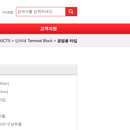
UCTS
>
단자대 Terminal Block
>
공업용 타입
ale]
less]
타입
모듈
서리/구성부품