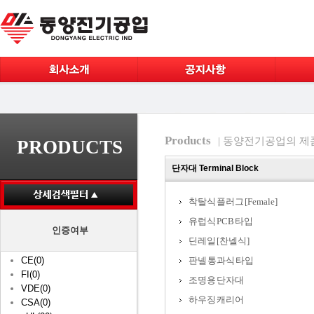
Products
| 동양전기공업의 제
PRODUCTS
단자대 Terminal Block
착탈식 플러그 [Female]
유럽식 PCB 타입
인증여부
딘레일 [찬넬식]
CE(0)
판넬 통과식 타입
FI(0)
조명용 단자대
VDE(0)
하우징 캐리어
CSA(0)