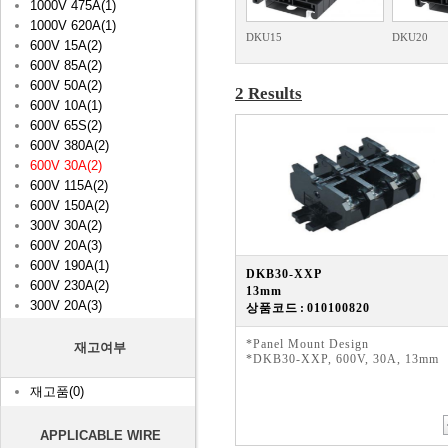
1000V 475A(1)
1000V 620A(1)
DKU15
DKU20
600V 15A(2)
600V 85A(2)
600V 50A(2)
2 Results
600V 10A(1)
600V 65S(2)
600V 380A(2)
600V 30A(2)
600V 115A(2)
600V 150A(2)
300V 30A(2)
600V 20A(3)
600V 190A(1)
DKB30-XXP
600V 230A(2)
13mm
300V 20A(3)
상품코드 : 010100820
*Panel Mount Design
재고여부
*DKB30-XXP, 600V, 30A, 13mm
재고품(0)
APPLICABLE WIRE